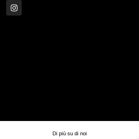
I
n
s
t
a
g
r
a
m
Di più su di noi