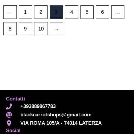
scelte
nella
←
1
2
3
4
5
6
…
pagina
del
8
9
10
→
prodotto
Contatti
+393889867783
blackcarrotshops@gmail.com
VIA ROMA 105/A - 74014 LATERZA
Social