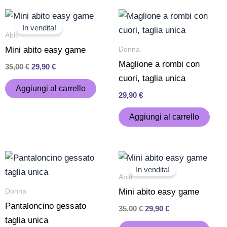
Il
Il
prezzo
prezzo
In vendita!
originale
attuale
Abiti
era:
è:
Donna
Mini abito easy game
35,00 €.
29,90 €.
Maglione a rombi con
35,00
€
29,90
€
cuori, taglia unica
Aggiungi al carrello
29,90
€
Aggiungi al carrello
Il
Il
prezzo
prezzo
In vendita!
originale
attuale
Abiti
era:
è:
Donna
Mini abito easy game
35,00 €.
29,90 €.
Pantaloncino gessato
35,00
€
29,90
€
taglia unica