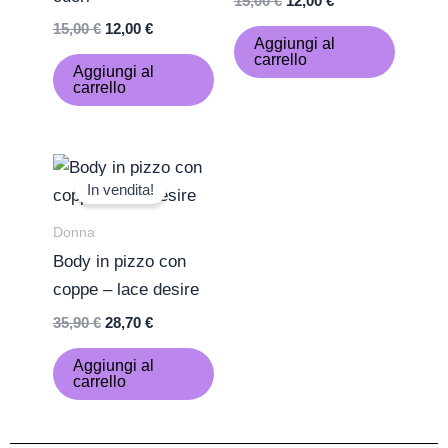
15,00
€
12,00
€
15,00
€
12,00
€
Aggiungi al
carrello
Aggiungi al
carrello
Il
Il
prezzo
prezzo
In vendita!
originale
attuale
era:
è:
Donna
35,90 €.
28,70 €.
Body in pizzo con
coppe – lace desire
35,90
€
28,70
€
Aggiungi al
carrello