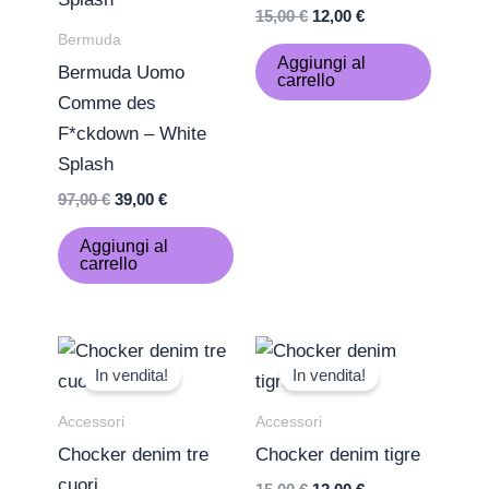
15,00
€
12,00
€
Bermuda
Aggiungi al
Bermuda Uomo
carrello
Comme des
F*ckdown – White
Splash
97,00
€
39,00
€
Aggiungi al
carrello
Il
Il
Il
Il
prezzo
prezzo
prezzo
prezzo
In vendita!
In vendita!
originale
attuale
originale
attuale
era:
è:
era:
è:
Accessori
Accessori
15,00 €.
12,00 €.
15,00 €.
12,00 €.
Chocker denim tre
Chocker denim tigre
cuori