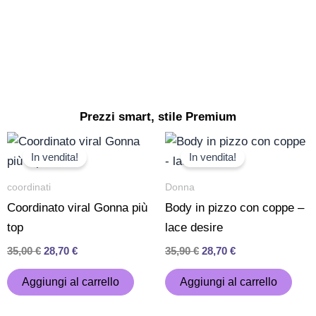
Assistenza h24 pre e post vendita
Contattaci sui nostri canali social o su whatsapp per
ottenere l'assistenza all'ordine che meriti
Prezzi smart, stile Premium
Il
Il
Il
Il
prezzo
prezzo
prezzo
prezzo
In vendita!
In vendita!
originale
attuale
originale
attuale
era:
è:
era:
è:
coordinati
Donna
35,00 €.
28,70 €.
35,90 €.
28,70 €.
Coordinato viral Gonna più
Body in pizzo con coppe –
top
lace desire
35,00
€
28,70
€
35,90
€
28,70
€
Aggiungi al carrello
Aggiungi al carrello