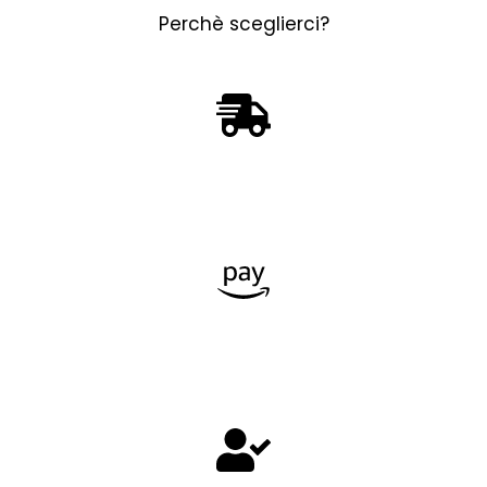
Perchè sceglierci?
Spedizione sempre gratuita
Non è richiesto un minimo di ordine, con noi la
spedizione è sempre gratuita!
Flessibilità nei pagamenti
Pagamenti rateizzati con Klarna o possibilità di
pagamento alla consegna