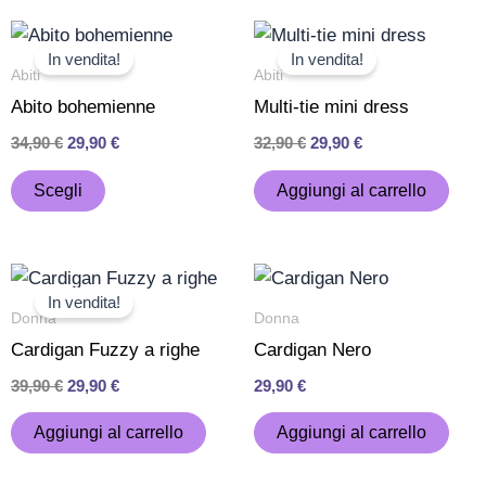
Il
Il
Il
Il
Questo
prezzo
prezzo
prezzo
prezzo
In vendita!
In vendita!
prodotto
originale
attuale
originale
attuale
Abiti
Abiti
era:
è:
era:
è:
ha
Abito bohemienne
Multi-tie mini dress
34,90 €.
29,90 €.
32,90 €.
29,90 €.
più
34,90
€
29,90
€
32,90
€
29,90
€
varianti.
Le
Scegli
Aggiungi al carrello
opzioni
possono
Il
Il
essere
prezzo
prezzo
In vendita!
scelte
originale
attuale
Donna
Donna
era:
è:
nella
Cardigan Fuzzy a righe
Cardigan Nero
39,90 €.
29,90 €.
pagina
39,90
€
29,90
€
29,90
€
del
prodotto
Aggiungi al carrello
Aggiungi al carrello