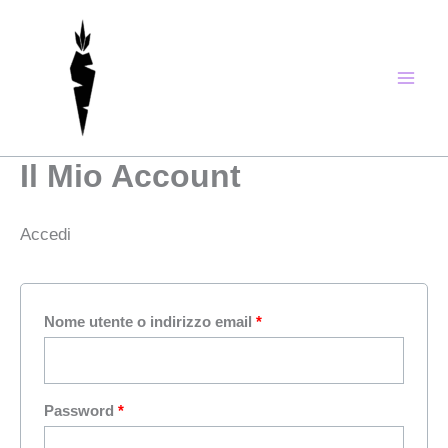
Vai
Richiesto
Richiesto
Richiesto
al
contenuto
Il Mio Account
Accedi
Nome utente o indirizzo email
*
Password
*