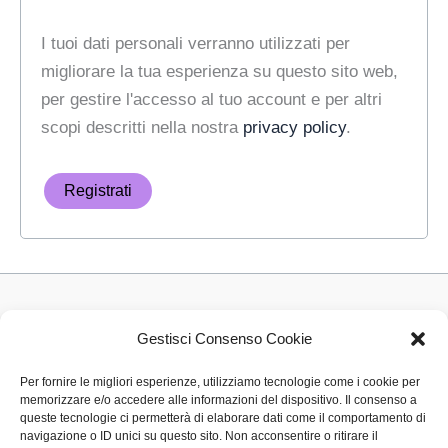
I tuoi dati personali verranno utilizzati per
migliorare la tua esperienza su questo sito web,
per gestire l'accesso al tuo account e per altri
scopi descritti nella nostra
privacy policy
.
Registrati
Privacy Policy
Gestisci Consenso Cookie
Cookie Policy (UE)
Per fornire le migliori esperienze, utilizziamo tecnologie come i cookie per
Contatti
memorizzare e/o accedere alle informazioni del dispositivo. Il consenso a
Area riservata esercente ecommerce
queste tecnologie ci permetterà di elaborare dati come il comportamento di
navigazione o ID unici su questo sito. Non acconsentire o ritirare il
Area riservata esercente pos negozio