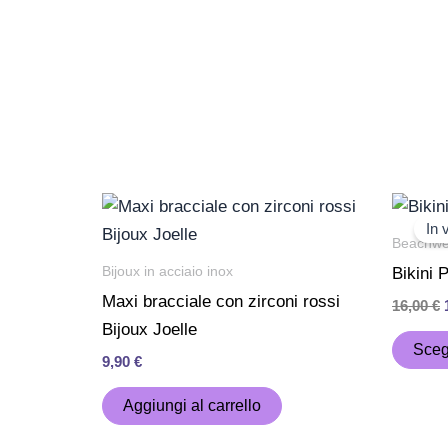
Non è richiesto un minimo di ordin
noi la spedizione è sempre gratu
I
In 
Beachwe
Bijoux in acciaio inox
Bikini 
Maxi bracciale con zirconi rossi
16,00
€
Bijoux Joelle
Sceg
9,90
€
Aggiungi al carrello