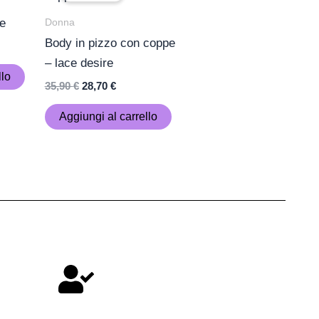
era:
è:
Donna
re
€.
35,90 €.
28,70 €.
Body in pizzo con coppe
– lace desire
llo
35,90
€
28,70
€
Aggiungi al carrello
istenza h24 pre e post vendita