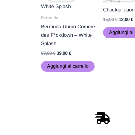
Accessori
era:
è:
era:
è
Chocker cuori
97,00 €.
39,00 €.
15,00 €.
1
Bermuda
15,00
€
12,00
€
Bermuda Uomo Comme
Aggiungi al 
des F*ckdown – White
Splash
97,00
€
39,00
€
Aggiungi al carrello
Spedizione sempre gratuit