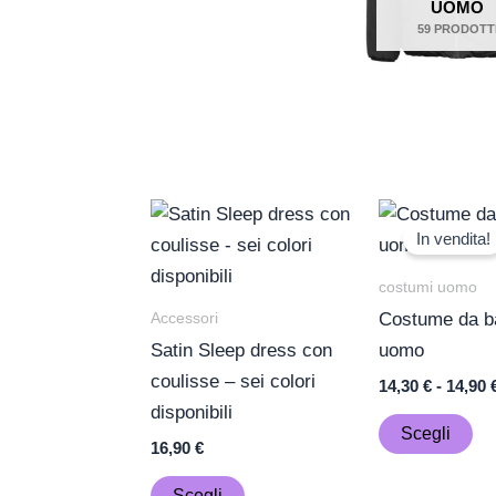
UOMO
59 PRODOTT
Questo
Qu
In vendita!
prodotto
pr
ha
ha
costumi uomo
più
più
Accessori
Costume da b
varianti.
var
Satin Sleep dress con
uomo
Le
Le
coulisse – sei colori
14,30
€
-
14,90
opzioni
op
disponibili
possono
po
Scegli
16,90
€
essere
es
scelte
sc
Scegli