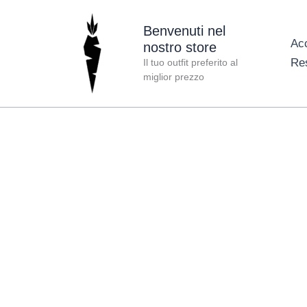
Vai
al
Benvenuti nel
Ac
nostro store
contenuto
Re
Il tuo outfit preferito al
miglior prezzo