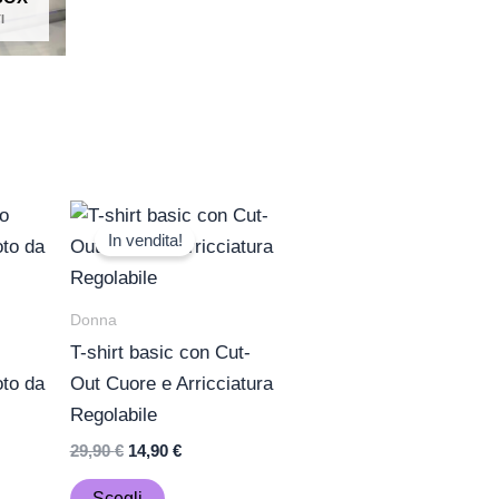
I
Il
Il
Questo
o
prezzo
prezzo
In vendita!
o
prodotto
e
originale
attuale
era:
è:
ha
€.
29,90 €.
14,90 €.
più
Donna
.
varianti.
T-shirt basic con Cut-
Le
oto da
Out Cuore e Arricciatura
opzioni
Regolabile
o
possono
29,90
€
14,90
€
essere
scelte
Scegli