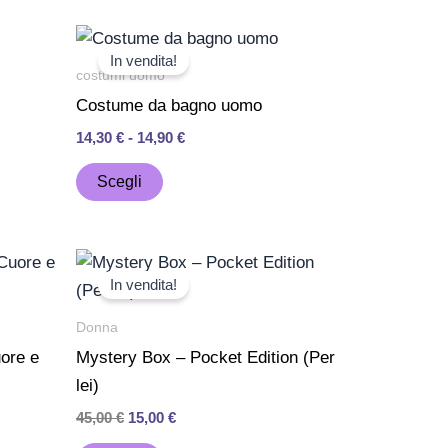
scelte
Fascia
Questo
nella
di
In vendita!
prodotto
pagina
prezzo:
costumi uomo
da
ha
del
Costume da bagno uomo
14,30 €
più
prodotto
a
14,30
€
-
14,90
€
14,90 €
varianti.
Le
Scegli
opzioni
possono
Il
Il
Questo
essere
prezzo
prezzo
In vendita!
prodotto
scelte
originale
attuale
era:
è:
ha
nella
Donna
45,00 €.
15,00 €.
più
pagina
uore e
Mystery Box – Pocket Edition (Per
varianti.
del
lei)
Le
prodotto
45,00
€
15,00
€
opzioni