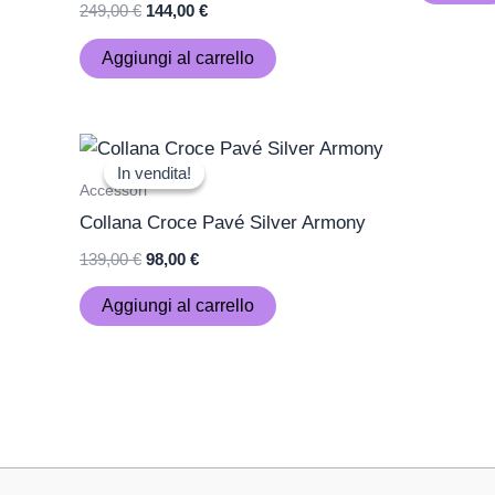
249,00
€
144,00
€
Aggiungi al carrello
Il
Il
prezzo
prezzo
In vendita!
In vendita!
originale
attuale
Accessori
era:
è:
Collana Croce Pavé Silver Armony
139,00 €.
98,00 €.
139,00
€
98,00
€
Aggiungi al carrello