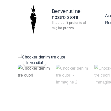
Vai
al
Benvenuti nel
Ac
nostro store
contenuto
Re
Il tuo outfit preferito al
miglior prezzo
In vendita!