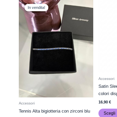
Il
Il
prezzo
prezzo
In vendita!
In vendita!
originale
attuale
era:
è:
249,00 €.
144,00 €.
Accessori
Satin Sle
colori dis
16,90
€
Accessori
Tennis Alta bigiotteria con zirconi blu
Scegli