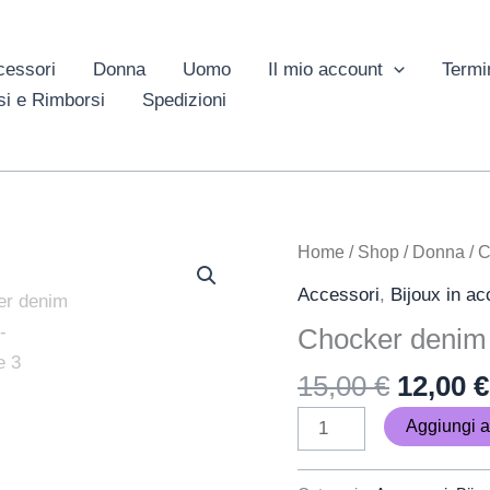
cessori
Donna
Uomo
Il mio account
Termi
si e Rimborsi
Spedizioni
Il
Chocker
Home
/
Shop
/
Donna
/ C
prezzo
denim
Accessori
,
Bijoux in ac
origina
tre
Chocker denim 
era:
cuori
15,00 €
quantità
15,00
€
12,00
€
Aggiungi al