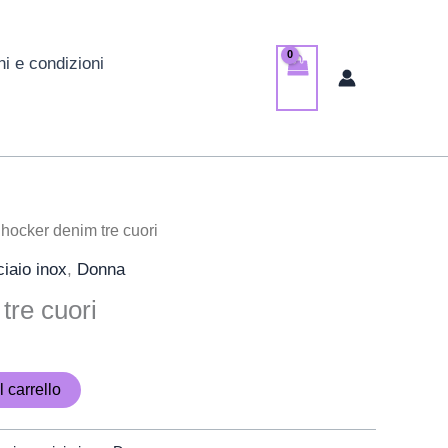
ni e condizioni
Il
hocker denim tre cuori
prezzo
ciaio inox
,
Donna
le
attuale
tre cuori
è:
.
12,00 €.
 carrello