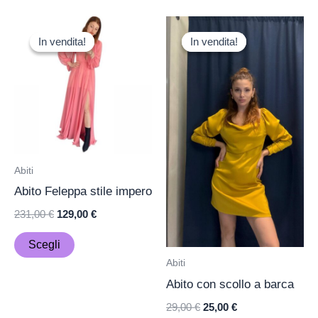
Il
Il
Il
Il
Questo
prezzo
prezzo
prezzo
prezzo
In vendita!
In vendita!
In vendita!
In vendita!
prodotto
originale
attuale
originale
attuale
era:
è:
era:
è:
ha
231,00 €.
129,00 €.
29,00 €.
25,00 €.
più
varianti.
Le
opzioni
possono
Abiti
essere
Abito Feleppa stile impero
scelte
231,00
€
129,00
€
nella
pagina
Scegli
del
Abiti
prodotto
Abito con scollo a barca
29,00
€
25,00
€