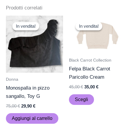
Prodotti correlati
Il
Il
Il
Il
Questo
prezzo
prezzo
prezzo
prezzo
In vendita!
In vendita!
In vendita!
In vendita!
prodotto
originale
attuale
originale
attuale
era:
è:
era:
è:
ha
75,00 €.
29,90 €.
45,00 €.
35,00 €.
più
varianti.
Le
Black Carrot Collection
opzioni
Felpa Black Carrot
possono
Paricollo Cream
Donna
essere
45,00
€
35,00
€
Monospalla in pizzo
scelte
sangallo, Toy G
Scegli
nella
75,00
€
29,90
€
pagina
del
Aggiungi al carrello
prodotto