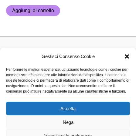
Aggiungi al carrello
Privacy Policy
Gestisci Consenso Cookie
Cookie Policy (UE)
Per fornire le migliori esperienze, utilizziamo tecnologie come i cookie per
Contatti
memorizzare e/o accedere alle informazioni del dispositivo. Il consenso a
Area riservata esercente ecommerce
queste tecnologie ci permetterà di elaborare dati come il comportamento di
navigazione o ID unici su questo sito. Non acconsentire o ritirare il
Area riservata esercente pos negozio
consenso può influire negativamente su alcune caratteristiche e funzioni.
Accetta
Nega
Visualizza le preferenze