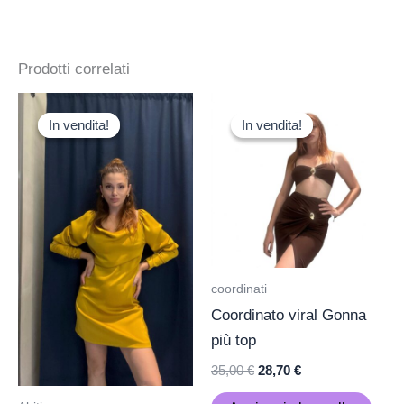
Prodotti correlati
Il
Il
Il
Il
prezzo
prezzo
prezzo
prezzo
In vendita!
In vendita!
In vendita!
In vendita!
originale
attuale
originale
attuale
era:
è:
era:
è:
29,00 €.
25,00 €.
35,00 €.
28,70 €.
coordinati
Coordinato viral Gonna
più top
35,00
€
28,70
€