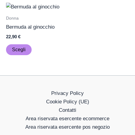
nella
Questo
pagina
prodotto
Donna
del
ha
Bermuda al ginocchio
prodotto
più
22,90
€
varianti.
Le
Scegli
opzioni
possono
essere
scelte
nella
Privacy Policy
pagina
Cookie Policy (UE)
del
Contatti
prodotto
Area riservata esercente ecommerce
Area riservata esercente pos negozio