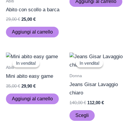
Abiti
Aggiungi al carrello
Abito con scollo a barca
29,00
€
25,00
€
Aggiungi al carrello
Il
Il
Il
Il
Questo
prezzo
prezzo
prezzo
prezzo
In vendita!
In vendita!
In vendita!
In vendita!
prodotto
originale
attuale
originale
attuale
Abiti
era:
è:
era:
è:
ha
Donna
Mini abito easy game
35,00 €.
29,90 €.
140,00 €.
112,00 €.
più
Jeans Gisar Lavaggio
35,00
€
29,90
€
varianti.
chiaro
Le
Aggiungi al carrello
140,00
€
112,00
€
opzioni
possono
Scegli
essere
scelte