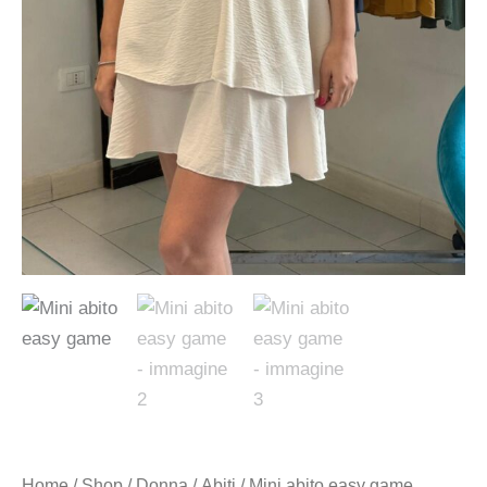
Home
/
Shop
/
Donna
/
Abiti
/ Mini abito easy game