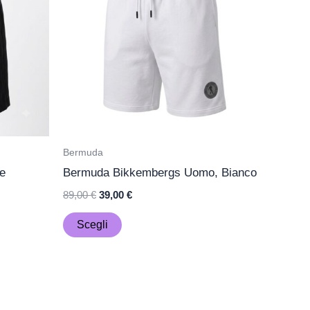
più
varianti.
Le
opzioni
possono
essere
scelte
nella
Bermuda
pagina
e
Bermuda Bikkembergs Uomo, Bianco
del
89,00
€
39,00
€
prodotto
Scegli