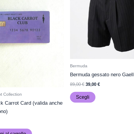
più
varianti.
Le
opzioni
possono
essere
scelte
nella
Bermuda
pagina
Bermuda gessato nero Gaell
del
89,00
€
39,00
€
prodotto
t Collection
Scegli
ck Carrot Card (valida anche
no)
i al carrello