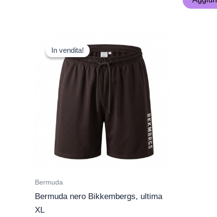
Il
Il
prezzo
prezzo
In vendita!
In vendita!
originale
attuale
era:
è:
89,00 €.
39,00 €.
Bermuda
Bermuda nero Bikkembergs, ultima
XL