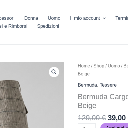
cessori
Donna
Uomo
Il mio account
Termi
si e Rimborsi
Spedizioni
Il
Bermuda
Home
/
Shop
/
Uomo
/
B
prezz
Cargo
Beige
origin
Uomo
Bermuda
,
Tessere
era:
Gaëlle
Bermuda Cargo
129,00
Paris
Beige
Check
Beige
129,00
€
39,00
quantità