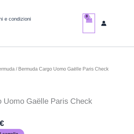
ni e condizioni
Il
ermuda
/ Bermuda Cargo Uomo Gaëlle Paris Check
o
prezzo
ale
attuale
è:
 Uomo Gaëlle Paris Check
 €.
39,00 €.
€