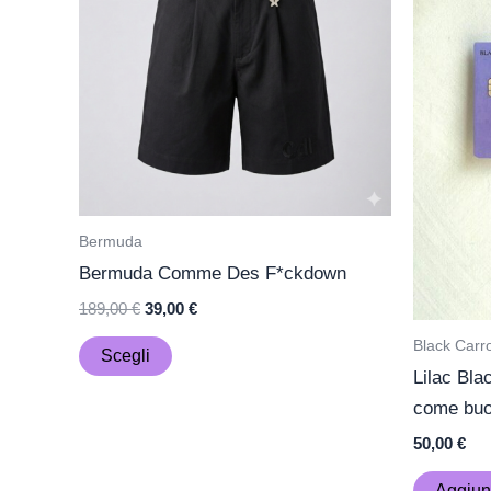
più
varianti.
Le
opzioni
possono
essere
scelte
nella
Bermuda
pagina
Bermuda Comme Des F*ckdown
del
189,00
€
39,00
€
prodotto
Black Carro
Scegli
Lilac Bla
come buo
50,00
€
Aggiung