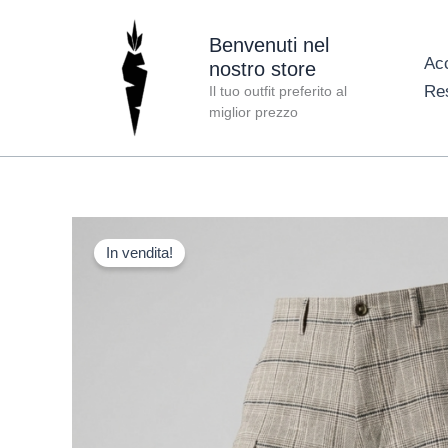
Vai
al
Benvenuti nel
Ac
nostro store
contenuto
Re
Il tuo outfit preferito al
miglior prezzo
In vendita!