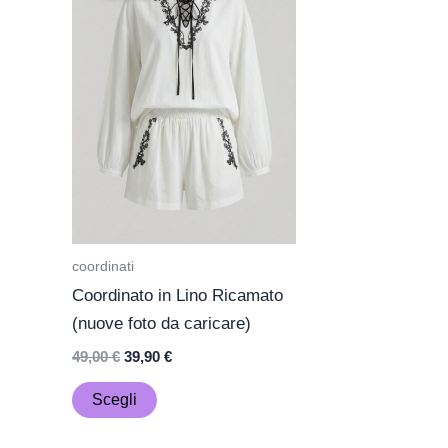
era:
è:
ha
49,00 €.
39,90 €.
più
varianti.
Le
opzioni
possono
essere
scelte
nella
pagina
coordinati
del
Coordinato in Lino Ricamato
prodotto
(nuove foto da caricare)
49,00
€
39,90
€
Scegli