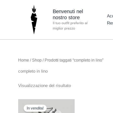
Vai
al
Benvenuti nel
Ac
nostro store
contenuto
Re
Il tuo outfit preferito al
miglior prezzo
Home
/
Shop
/ Prodotti taggati “completo in lino”
completo in lino
Visualizzazione del risultato
Il
Il
Questo
prezzo
prezzo
In vendita!
prodotto
originale
attuale