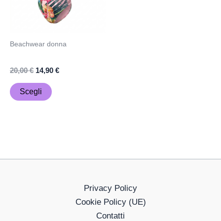
Le
opzioni
possono
Beachwear donna
essere
scelte
20,00
€
14,90
€
nella
Scegli
pagina
del
prodotto
Privacy Policy
Cookie Policy (UE)
Contatti